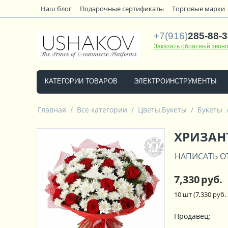
Наш блог
Подарочные сертификаты
Торговые марки
+7(916)
285-88-3
Заказать обратный звоно
КАТЕГОРИИ ТОВАРОВ
ЭЛЕКТРОИНСТРУМЕНТЫ
Главная
/
Все категории
/
Цветы,Букеты
/
Букеты
ХРИЗАНТ
НАПИСАТЬ О
7,330
руб.
10 шт (
7,330
руб. 
Продавец: