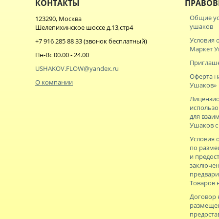
КОНТАКТЫ
ПРАВОВ
Общие ус
123290, Москва
ушаков
Шелепихинское шоссе д.13,стр4
Условия 
+7 916 285 88 33
(звонок бесплатный)
Маркет 
Пн-Вс 00.00 - 24.00
Приглаше
USHAKOV.FLOW@yandex.ru
Оферта н
О компании
Ушаков»
Лицензио
использ
для взаи
Ушаков 
Условия 
по разм
и предос
заключен
предвар
Товаров 
Договор 
размеще
предоста