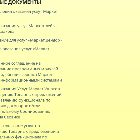
ЫЕ ДОКУМЕНТЫ
ловия оказания услуг Маркет
оказания услуг Маркетплейса
Ушакова
ние для услуг «Маркет.Вендор»
а оказание услуг «Маркет
нное соглашение на
ование программных модулей
модействия сервиса Маркет
с информационными системами
оказания Услуг Маркет Ушаков
ещению Товарных предложений
тавлению функционала по
ию договоров и/или
ительному бронированию
на Сервисе
на оказание услуг по
нию Товарных предложений и
влению функционала по